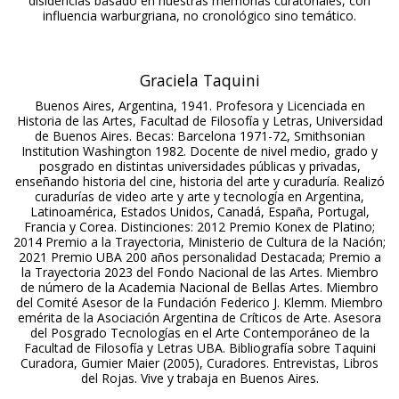
disidencias basado en nuestras memorias curatoriales, con
influencia warburgriana, no cronológico sino temático.
Graciela Taquini
Buenos Aires, Argentina, 1941. Profesora y Licenciada en
Historia de las Artes, Facultad de Filosofía y Letras, Universidad
de Buenos Aires. Becas: Barcelona 1971-72, Smithsonian
Institution Washington 1982. Docente de nivel medio, grado y
posgrado en distintas universidades públicas y privadas,
enseñando historia del cine, historia del arte y curaduría. Realizó
curadurías de video arte y arte y tecnología en Argentina,
Latinoamérica, Estados Unidos, Canadá, España, Portugal,
Francia y Corea. Distinciones: 2012 Premio Konex de Platino;
2014 Premio a la Trayectoria, Ministerio de Cultura de la Nación;
2021 Premio UBA 200 años personalidad Destacada; Premio a
la Trayectoria 2023 del Fondo Nacional de las Artes. Miembro
de número de la Academia Nacional de Bellas Artes. Miembro
del Comité Asesor de la Fundación Federico J. Klemm. Miembro
emérita de la Asociación Argentina de Críticos de Arte. Asesora
del Posgrado Tecnologías en el Arte Contemporáneo de la
Facultad de Filosofía y Letras UBA. Bibliografía sobre Taquini
Curadora, Gumier Maier (2005), Curadores. Entrevistas, Libros
del Rojas. Vive y trabaja en Buenos Aires.