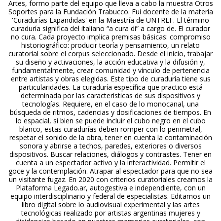
Artes, formo parte del equipo que lleva a cabo la muestra Otros
Soportes para la Fundación Trabucco. Fui docente de la materia
'Curadurías Expandidas' en la Maestría de UNTREF. El término
curaduría significa del italiano “a cura di” a cargo de. El curador
no cura. Cada proyecto implica premisas básicas: compromiso
historiográfico: producir teoría y pensamiento, un relato
curatorial sobre el corpus seleccionado. Desde el inicio, trabajar
su diseño y activaciones, la acción educativa y la difusión y,
fundamentalmente, crear comunidad y vínculo de pertenencia
entre artistas y obras elegidas. Este tipo de curaduría tiene sus
particularidades. La curaduría específica que practico está
determinada por las características de sus dispositivos y
tecnologías. Requiere, en el caso de lo monocanal, una
búsqueda de ritmos, cadencias y dosificaciones de tiempos. En
lo espacial, si bien se puede incluir el cubo negro en el cubo
blanco, estas curadurías deben romper con lo perimetral,
respetar el sonido de la obra, tener en cuenta la contaminación
sonora y abrirse a techos, paredes, exteriores o diversos
dispositivos. Buscar relaciones, diálogos y contrastes. Tener en
cuenta a un espectador activo y la interactividad. Permitir el
goce y la contemplación. Atrapar al espectador para que no sea
un visitante fugaz. En 2020 con criterios curatoriales creamos la
Plataforma Legado.ar, autogestiva e independiente, con un
equipo interdisciplinario y federal de especialistas. Editamos un
libro digital sobre lo audiovisual experimental y las artes
tecnológicas realizado por artistas argentinas mujeres y