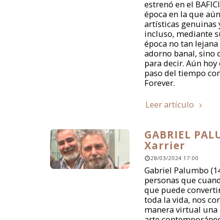
estrenó en el BAFIC
época en la que aún
artísticas genuinas 
incluso, mediante s
época no tan lejana
adorno banal, sino q
para decir. Aún hoy 
paso del tiempo co
Forever.
Leer artículo
GABRIEL PALU
Xarrier
28/03/2024 17:00
Gabriel Palumbo (14
personas que cuand
que puede converti
toda la vida, nos c
manera virtual una
arte contemporáneo