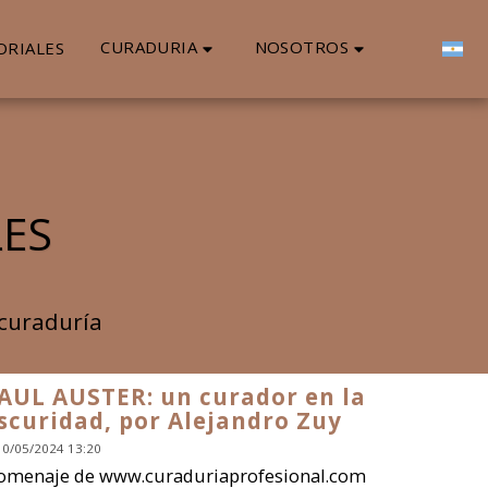
CURADURIA
NOSOTROS
ORIALES
LES
 curaduría
AUL AUSTER: un curador en la
scuridad, por Alejandro Zuy
10/05/2024 13:20
omenaje de www.curaduriaprofesional.com