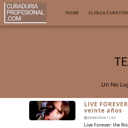
HOME
CLINICA CURATOR
TE
Un No Lug
LIVE FOREVER
veinte años
20/08/2024 12:53
Live Forever: the Ris