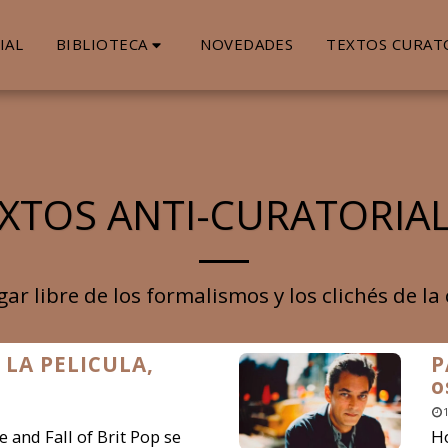
BIBLIOTECA
IAL
NOVEDADES
TEXTOS CURAT
XTOS ANTI-CURATORIA
ar libre de los formalismos y los clichés de la
 LA PELICULA,
P
o
e and Fall of Brit Pop se
H