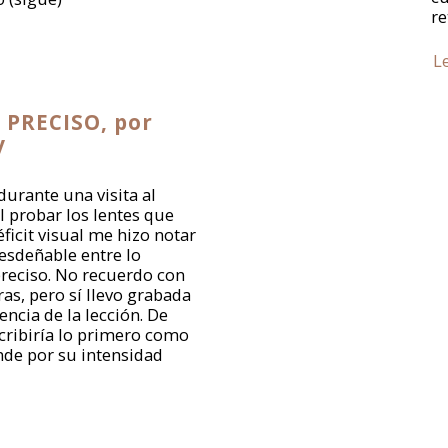
re
L
 PRECISO, por
y
urante una visita al
l probar los lentes que
icit visual me hizo notar
desdeñable entre lo
reciso. No recuerdo con
as, pero sí llevo grabada
encia de la lección. De
cribiría lo primero como
nde por su intensidad