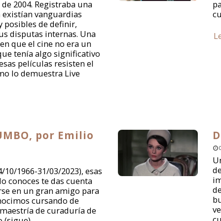
I de 2004. Registraba una
pa
 existían vanguardias
cu
y posibles de definir,
us disputas internas. Una
L
 en que el cine no era un
ue tenía algo significativo
esas películas resisten el
mo lo demuestra Live
MBO, por Emilio
D
Un
de
/10/1966-31/03/2023), esas
im
o conoces te das cuenta
de
rse en un gran amigo para
bu
onocimos cursando de
ve
 maestría de curaduría de
cu
 (sigue)